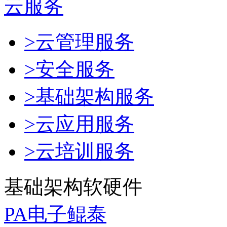
云服务
>云管理服务
>安全服务
>基础架构服务
>云应用服务
>云培训服务
基础架构软硬件
PA电子鲲泰