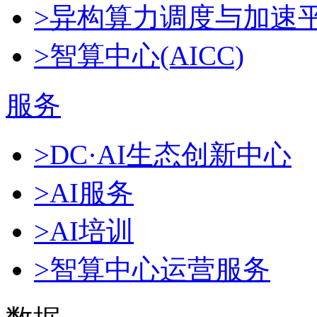
>异构算力调度与加速
>智算中心(AICC)
服务
>DC·AI生态创新中心
>AI服务
>AI培训
>智算中心运营服务