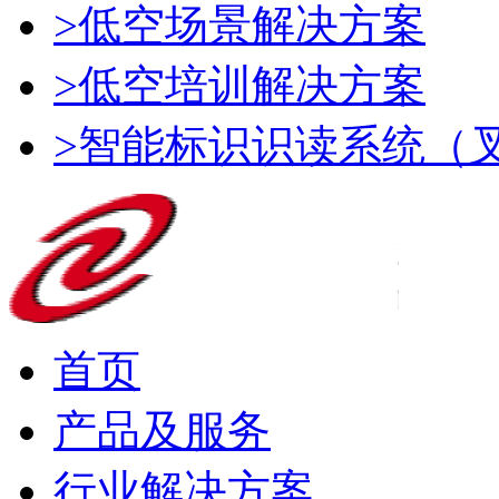
>低空场景解决方案
>低空培训解决方案
>智能标识识读系统（
首页
产品及服务
行业解决方案