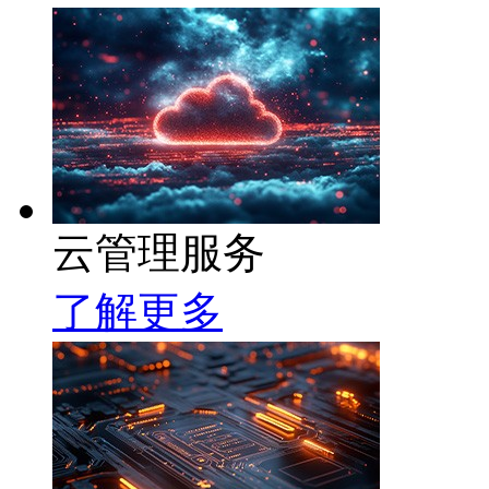
云管理服务
了解更多