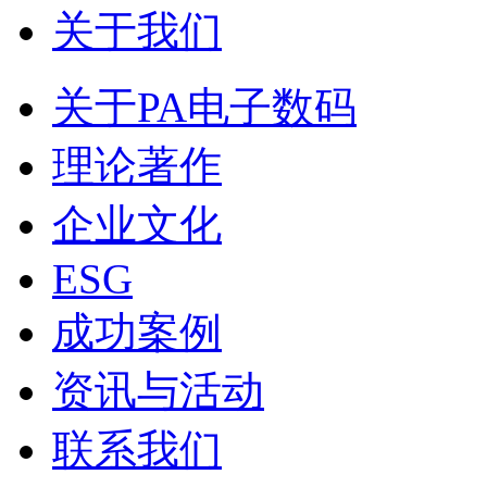
关于我们
关于PA电子数码
理论著作
企业文化
ESG
成功案例
资讯与活动
联系我们