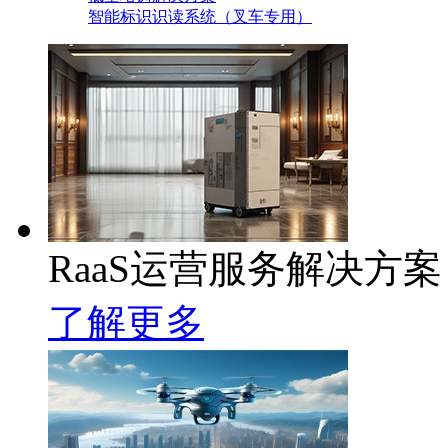
智能标识识读系统（叉车专用）
RaaS运营服务解决方案
了解更多