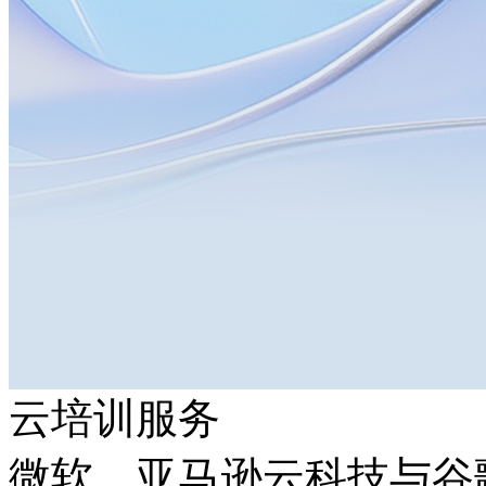
云培训服务
微软、亚马逊云科技与谷