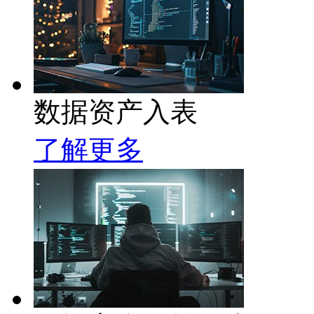
数据资产入表
了解更多