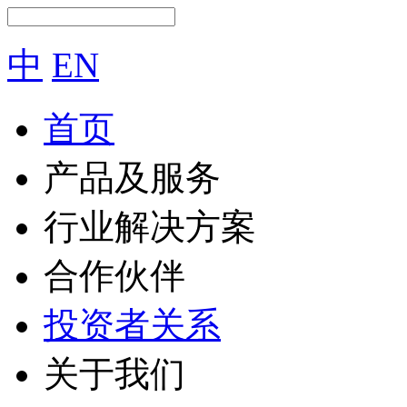
中
EN
首页
产品及服务
行业解决方案
合作伙伴
投资者关系
关于我们