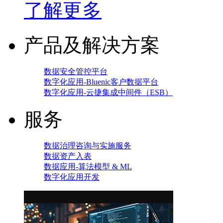
了解更多
产品及解决方案
数据安全管控平台
数字化应用-Bluenic客户数据平台
数字化应用-云捷集成中间件（ESB）
服务
数据治理咨询与实施服务
数据资产入表
数据应用-算法模型 & ML
数字化应用开发