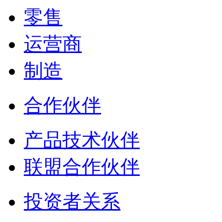
零售
运营商
制造
合作伙伴
产品技术伙伴
联盟合作伙伴
投资者关系